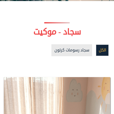
سجاد - موكيت
الكل
سجاد رسومات كرتون